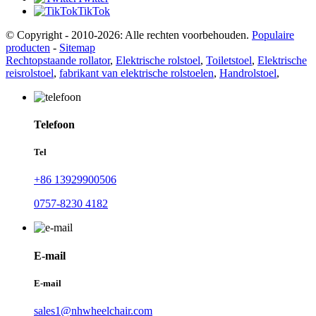
TikTok
© Copyright - 2010-2026: Alle rechten voorbehouden.
Populaire
producten
-
Sitemap
Rechtopstaande rollator
,
Elektrische rolstoel
,
Toiletstoel
,
Elektrische
reisrolstoel
,
fabrikant van elektrische rolstoelen
,
Handrolstoel
,
Telefoon
Tel
+86 13929900506
0757-8230 4182
E-mail
E-mail
sales1@nhwheelchair.com