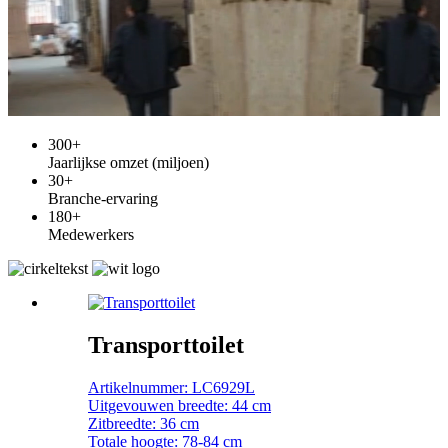
300
+
Jaarlijkse omzet (miljoen)
30
+
Branche-ervaring
180
+
Medewerkers
Transporttoilet
Artikelnummer: LC6929L
Uitgevouwen breedte: 44 cm
Zitbreedte: 36 cm
Totale hoogte: 78-84 cm