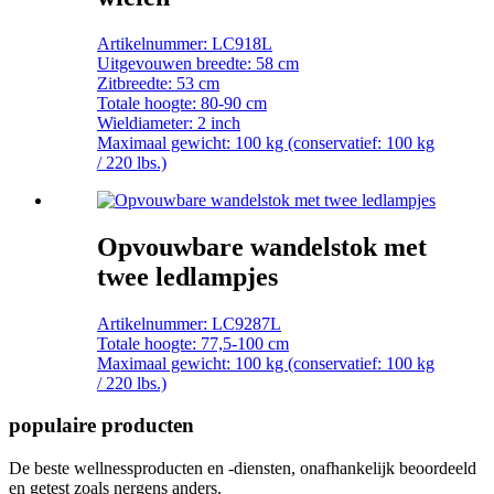
Artikelnummer: LC918L
Uitgevouwen breedte: 58 cm
Zitbreedte: 53 cm
Totale hoogte: 80-90 cm
Wieldiameter: 2 inch
Maximaal gewicht: 100 kg (conservatief: 100 kg
/ 220 lbs.)
Opvouwbare wandelstok met
twee ledlampjes
Artikelnummer: LC9287L
Totale hoogte: 77,5-100 cm
Maximaal gewicht: 100 kg (conservatief: 100 kg
/ 220 lbs.)
populaire producten
De beste wellnessproducten en -diensten, onafhankelijk beoordeeld
en getest zoals nergens anders.