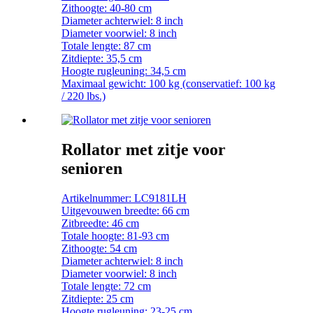
Zithoogte: 40-80 cm
Diameter achterwiel: 8 inch
Diameter voorwiel: 8 inch
Totale lengte: 87 cm
Zitdiepte: 35,5 cm
Hoogte rugleuning: 34,5 cm
Maximaal gewicht: 100 kg (conservatief: 100 kg
/ 220 lbs.)
Rollator met zitje voor
senioren
Artikelnummer: LC9181LH
Uitgevouwen breedte: 66 cm
Zitbreedte: 46 cm
Totale hoogte: 81-93 cm
Zithoogte: 54 cm
Diameter achterwiel: 8 inch
Diameter voorwiel: 8 inch
Totale lengte: 72 cm
Zitdiepte: 25 cm
Hoogte rugleuning: 23-25 ​​cm