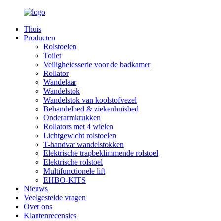
Thuis
Producten
Rolstoelen
Toilet
Veiligheidsserie voor de badkamer
Rollator
Wandelaar
Wandelstok
Wandelstok van koolstofvezel
Behandelbed & ziekenhuisbed
Onderarmkrukken
Rollators met 4 wielen
Lichtgewicht rolstoelen
T-handvat wandelstokken
Elektrische trapbeklimmende rolstoel
Elektrische rolstoel
Multifunctionele lift
EHBO-KITS
Nieuws
Veelgestelde vragen
Over ons
Klantenrecensies