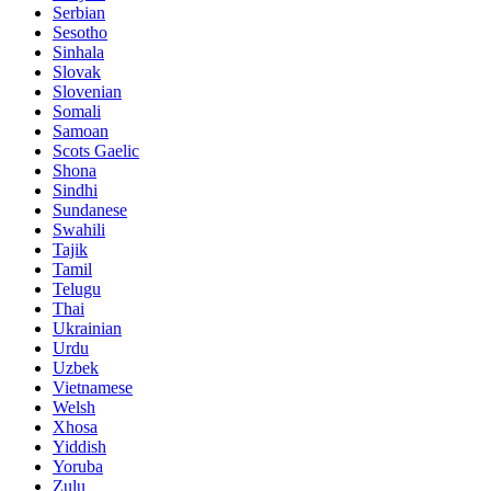
Serbian
Sesotho
Sinhala
Slovak
Slovenian
Somali
Samoan
Scots Gaelic
Shona
Sindhi
Sundanese
Swahili
Tajik
Tamil
Telugu
Thai
Ukrainian
Urdu
Uzbek
Vietnamese
Welsh
Xhosa
Yiddish
Yoruba
Zulu